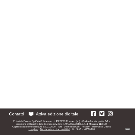
Contatti
Attiva edizione digitale
Editoriale Domus SpA Via G. Mazzocchi, 1/3 20089 Rozzano (Mi) - Codice fiscale, partita IVA e
iscrizione al Registro delle Imprese di Milano n. 07835550158 R.E.A. di Milano n. 1186124
Capitale sociale versato Euro 5.000.000,00 -
Tutti i Diritti Riservati
-
Privacy
-
Informativa Cookie
completa
-
Dichiarazione di accessibilità
- Lic. SIAE n. 4653/I/908